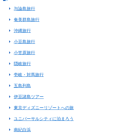
クルーズ
与論島旅行
島旅シリーズから選ぶ
奄美群島旅行
沖縄旅行
小笠原（東京）
小豆島旅行
伊豆諸島（東京）
小笠原旅行
小豆島（香川）
隠岐旅行
隠岐島（島根）
壱岐・対馬旅行
五島列島
壱岐・対馬（長崎）
伊豆諸島ツアー
五島列島（長崎）
東京ディズニーリゾートへの旅
甑島（鹿児島）
ユニバーサルシティに泊まろう
南紀白浜
奄美群島（鹿児島）