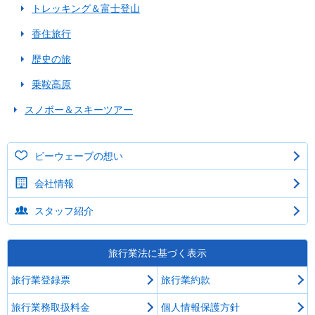
トレッキング＆富士登山
与論島（鹿児島）
香住旅行
沖縄
歴史の旅
乗鞍高原
テーマから選ぶ
スノボー＆スキーツアー
香住のカニ（兵庫）
高知
ビーウェーブの想い
会社情報
南紀白浜（和歌山）
スタッフ紹介
ディズニー
USJ
旅行業法に基づく表示
旅行業登録票
旅行業約款
テーマパーク
旅行業務取扱料金
個人情報保護方針