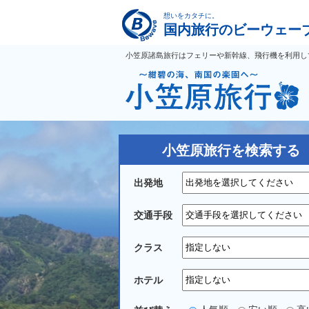
小笠原諸島旅行はフェリーや新幹線、飛行機を利用し
小笠原旅行を検索する
出発地
交通手段
クラス
ホテル