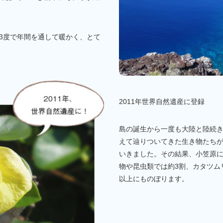
。
3度で年間を通して暖かく、とて
2011年世界自然遺産に登録
島の誕生から一度も大陸と陸続
えて辿りついてきた生き物たち
いきました。その結果、小笠原
物や昆虫類では約3割、カタツム
以上にものぼります。