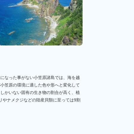
きになった事がない小笠原諸島では、海を越
が小笠原の環境に適した色や形へと変化して
にしかいない固有の生き物の割合が高く、植
リやナメクジなどの陸産貝類に至っては9割