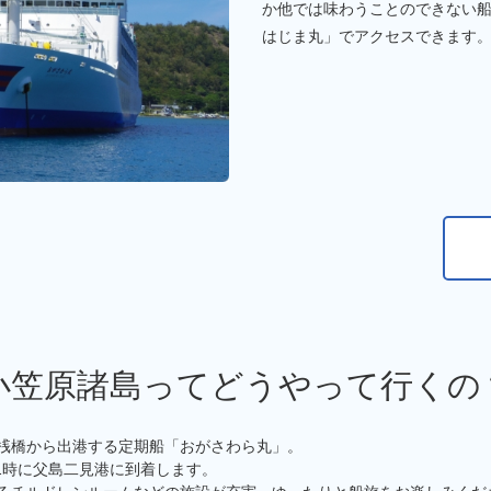
か他では味わうことのできない
はじま丸」でアクセスできます
小笠原諸島ってどうやって行くの
桟橋から出港する定期船「おがさわら丸」。
11時に父島二見港に到着します。