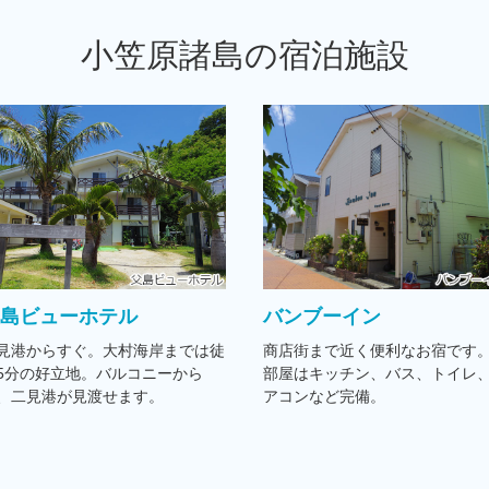
小笠原諸島の宿泊施設
父島ビューホテル
バンブーイン
見港からすぐ。大村海岸までは徒
商店街まで近く便利なお宿です
5分の好立地。バルコニーから
部屋はキッチン、バス、トイレ
、二見港が見渡せます。
アコンなど完備。