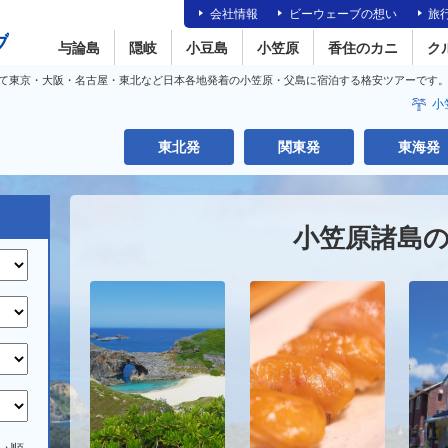
会社情報
ビーウェーブの想い
旅
与論島
隠岐
小豆島
小笠原
香住のカニ
ク
て東京・大阪・名古屋・東北など日本各地発着の小笠原・父島に宿泊する格安ツアーです
小
東北発
関東発
東海発
小笠原諸島