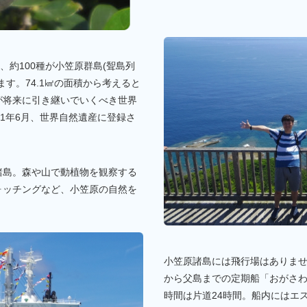
、約100種が小笠原群島(聟島列
す。74.1㎢の面積から考えると
が将来に引き継いでいくべき世界
11年6月、世界自然遺産に登録さ
諸島。森や山で動植物を観察する
ォッチングなど、小笠原の自然を
小笠原諸島には飛行場はありま
から父島までの定期船「おがさ
時間は片道24時間。船内にはエ