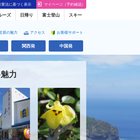
行業法に基づく表示
マイページ（予約確認）
ルーズ
日帰り
富士登山
スキー
。
笠原の魅力
アクセス
お客様サポート
関西発
中国発
の魅力