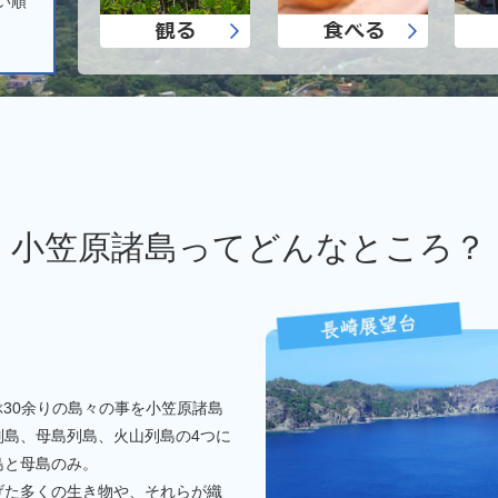
い順
小笠原諸島ってどんなところ？
かぶ30余りの島々の事を小笠原諸島
列島、母島列島、火山列島の4つに
島と母島のみ。
げた多くの生き物や、それらが織