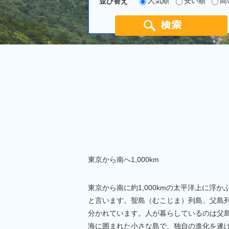
人気順
安い順
高
並び替え
東京から南へ1,000km
東京から南に約1,000kmの太平洋上に浮
と言います。聟島（むこじま）列島、父島
分かれています。人が暮らしているのは父
海に囲まれた小さな島で、独自の進化を遂