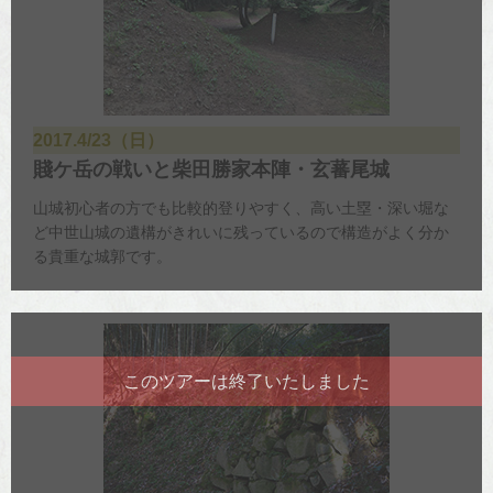
2017.4/23（日）
賤ケ岳の戦いと柴田勝家本陣・玄蕃尾城
山城初心者の方でも比較的登りやすく、高い土塁・深い堀な
ど中世山城の遺構がきれいに残っているので構造がよく分か
る貴重な城郭です。
このツアーは終了いたしました