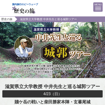
MENU
歴史の旅
滋賀県立大学教授 中井先生と巡る城郭ツアー
ビーウェーブTOP
マイページ（予約確認・決済）
歴史の旅TOP
おすすめツアー
小豆島・お遍路ツアー
隠岐の歴史を巡る旅
滋賀県立大学教授 中井先生と巡る城郭ツアー
4/23（日）
福島県ホープツーリズム
賤ケ岳の戦いと柴田勝家本陣・玄蕃尾城