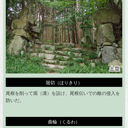
堀切（ほりきり）
尾根を削って堀（溝）を設け、尾根伝いでの敵の侵入を
防いだ。
曲輪（くるわ）