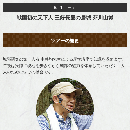
ご案内
6/11（日）
マイページの使い方
戦国初の天下人 三好長慶の居城 芥川山城
サイトの利用方法
ツアーの概要
お支払方法
同意書（20歳未満の方）
城郭研究の第一人者 中井均先生による座学講座で知識を深めます。
午後は実際に現地を歩きながら城郭の魅力を体感していただく、大
ご利用の諸注意
人のための学びの機会です。
よくある質問
ご旅行の流れ
会社案内