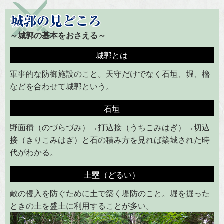
～城郭の基本をおさえる～
城郭とは
軍事的な防御施設のこと。天守だけでなく石垣、堀、櫓
などを合わせて城郭という。
石垣
野面積（のづらづみ）→打込接（うちこみはぎ）→切込
接（きりこみはぎ）と石の積み方を見れば築城された時
代がわかる。
土塁（どるい）
敵の侵入を防ぐために土で築く堤防のこと。堀を掘った
ときの土を盛土に利用することが多い。