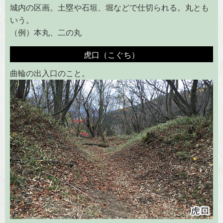
城内の区画。土塁や石垣、堀などで仕切られる。丸とも
いう。
（例）本丸、二の丸
虎口（こぐち）
曲輪の出入口のこと。