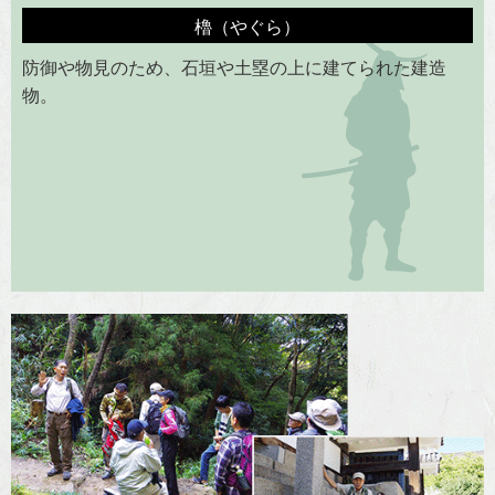
櫓（やぐら）
防御や物見のため、石垣や土塁の上に建てられた建造
物。