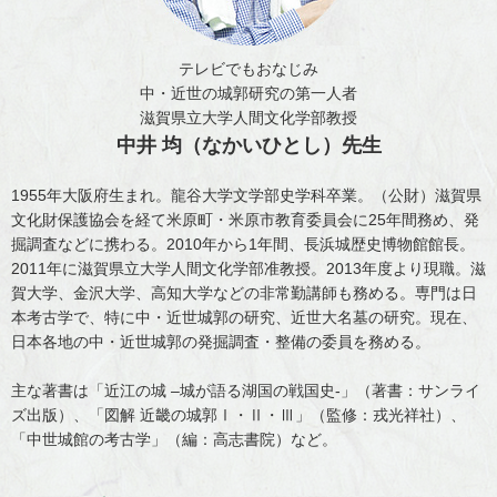
会社情報
登録票
テレビでもおなじみ
中・近世の城郭研究の第一人者
旅行業約款・条件書
滋賀県立大学人間文化学部教授
中井 均（なかいひとし）先生
お問い合わせ
1955年大阪府生まれ。龍谷大学文学部史学科卒業。（公財）滋賀県
文化財保護協会を経て米原町・米原市教育委員会に25年間務め、発
掘調査などに携わる。2010年から1年間、長浜城歴史博物館館長。
2011年に滋賀県立大学人間文化学部准教授。2013年度より現職。滋
賀大学、金沢大学、高知大学などの非常勤講師も務める。専門は日
本考古学で、特に中・近世城郭の研究、近世大名墓の研究。現在、
日本各地の中・近世城郭の発掘調査・整備の委員を務める。
主な著書は「近江の城 –城が語る湖国の戦国史-」（著書：サンライ
ズ出版）、「図解 近畿の城郭Ⅰ・Ⅱ・Ⅲ」（監修：戎光祥社）、
「中世城館の考古学」（編：高志書院）など。