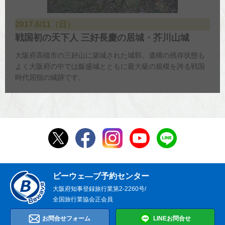
2017.6/11（日）
戦国初の天下人 三好長慶の居城・芥川山城
大阪府高槻市の三好山に築城された城郭。遺構の残存状態も
よく大阪府の中では飯盛城とともに最大級の規模を誇る戦国
時代屈指の城跡です。
ビーウェ―ブ予約センター
大阪府知事登録旅行業第2-2260号/
全国旅行業協会正会員
お問合せフォーム
LINEお問合せ