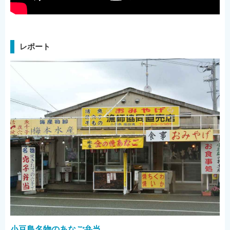
高松発
東京発
レポート
小豆島ってどんなところ？
小豆島の魅力
小豆島のアクセス
小豆島に泊まる
モデルコース
ご案内
マイページの使い方
サイトの利用方法
小豆島名物のあなご弁当