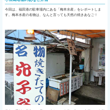
お支払方法
今回は、福田港の駐車場内にある「梅本水産」をレポートしま
す。梅本水産の名物は、なんと言っても天然の焼きあなご！
同意書（20歳未満の方）
ご利用の諸注意
よくある質問
ご旅行の流れ
会社案内
会社情報
登録票
旅行業約款・条件書