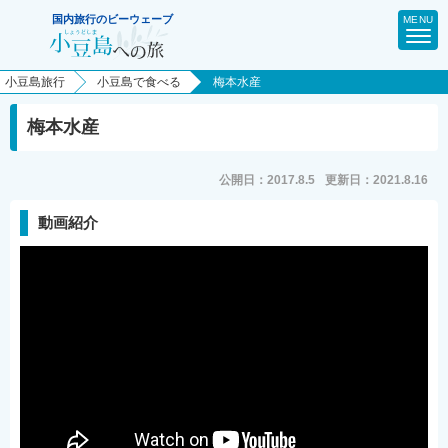
MENU
小豆島旅行
小豆島で食べる
梅本水産
ビーウェーブTOP
梅本水産
マイページ（予約確認・決済）
公開日：
2017.8.5
更新日：
2021.8.16
小豆島旅行TOP
動画紹介
関西発
岡山発
広島発