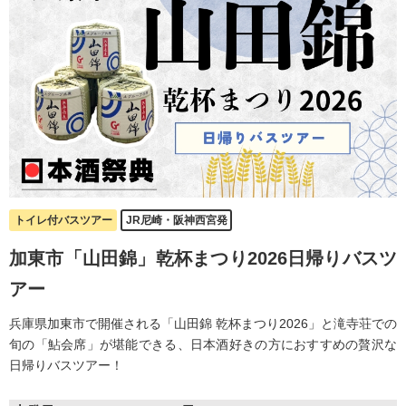
クルーズ
島旅シリーズから選ぶ
小笠原（東京）
伊豆諸島（東京）
小豆島（香川）
隠岐島（島根）
トイレ付バスツアー
JR尼崎・阪神西宮発
加東市「山田錦」乾杯まつり2026日帰りバスツ
壱岐・対馬（長崎）
アー
五島列島（長崎）
兵庫県加東市で開催される「山田錦 乾杯まつり2026」と滝寺荘での
旬の「鮎会席」が堪能できる、日本酒好きの方におすすめの贅沢な
甑島（鹿児島）
日帰りバスツアー！
奄美群島（鹿児島）