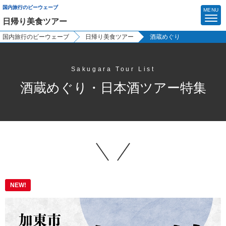
国内旅行のビーウェーブ
MENU
日帰り美食ツアー
国内旅行のビーウェーブ
日帰り美食ツアー
酒蔵めぐり
マイページ
Sakugara Tour List
酒蔵めぐり・日本酒ツアー特集
ビーウェーブTOP
特設サイトから選ぶ
今行ける能登 団体旅行応援キャンペーン
富士登山
日帰り美食ツアー
NEW!
イベント・祭り