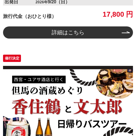
出発日
9/20（日）
2026年
与論島（鹿児島）
17,800 円
旅行代金（おひとり様）
沖縄
詳細はこちら
テーマから選ぶ
香住のカニ（兵庫）
催行決定
高知
南紀白浜（和歌山）
ディズニー
USJ
テーマパーク