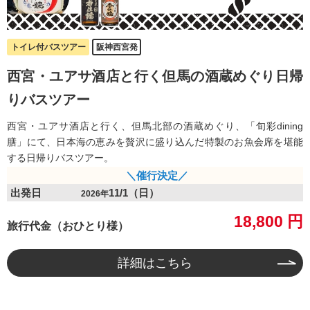
信州観光
歴史の旅
トイレ付バスツアー
阪神西宮発
スキーツアー
西宮・ユアサ酒店と行く但馬の酒蔵めぐり日帰
りバスツアー
会社情報
西宮・ユアサ酒店と行く、但馬北部の酒蔵めぐり、「旬彩dining
膳」にて、日本海の恵みを贅沢に盛り込んだ特製のお魚会席を堪能
お客様サポート
する日帰りバスツアー。
＼催行決定／
ビーウェーブの想い
出発日
11/1（日）
2026年
18,800 円
旅行代金（おひとり様）
詳細はこちら