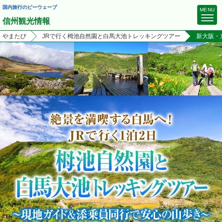
国内旅行のビーウェーブ
MENU
信州観光情報
やまたび
JRで行く栂池自然園と白馬大池トレッキングツアー
新大阪・
ビーウェーブTOP
マイページ（予約確認・決済）
信州観光TOP
特集
観光スポット
モデルコース
ご案内