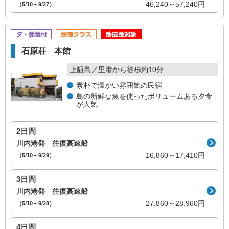
46,240～57,240円
（5/10～9/27）
ご利用の諸注意
よくある質問
石原荘 本館
ご旅行の流れ
上甑島／里港から徒歩約10分
素朴で温かい雰囲気の民宿
島の新鮮な魚を使ったボリュームある夕食
会社案内
が人気
会社情報
2日間
川内港発 往復高速船
登録票
16,860～17,410円
（5/10～9/29）
旅行業約款・条件書
3日間
川内港発 往復高速船
お問い合わせ
27,860～28,960円
（5/10～9/28）
4日間