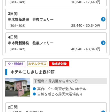
16,340～17,440円
（5/10～9/29）
3日間
串木野新港発 往復フェリー
28,440～30,640円
（5/10～9/28）
4日間
串木野新港発 往復フェリー
40,540～43,840円
（5/10～9/27）
ホテルこしきしま親和館
下甑島／長浜港から車で2分
高台に立つ眺望が魅力のホテル
自然を感じる露天大浴場あり
2日間