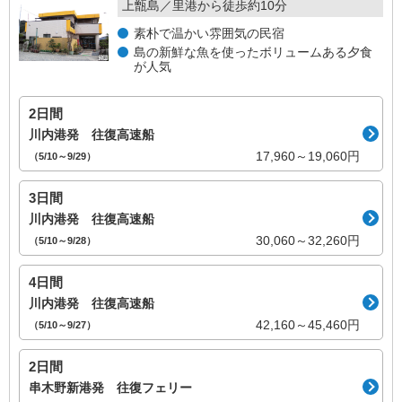
上甑島／里港から徒歩約10分
素朴で温かい雰囲気の民宿
島の新鮮な魚を使ったボリュームある夕食
が人気
2日間
川内港発 往復高速船
17,960～19,060円
（5/10～9/29）
3日間
川内港発 往復高速船
30,060～32,260円
（5/10～9/28）
4日間
川内港発 往復高速船
42,160～45,460円
（5/10～9/27）
2日間
串木野新港発 往復フェリー