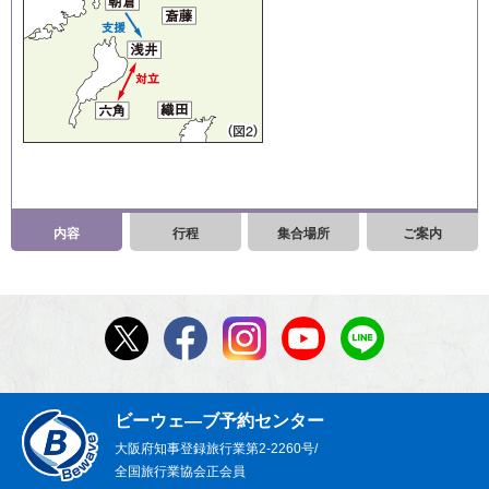
内容
行程
集合場所
ご案内
ビーウェ―ブ予約センター
大阪府知事登録旅行業第2-2260号/
全国旅行業協会正会員