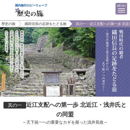
MENU
歴史の旅
織田信長の足跡をたどる旅
其の一・近江支配への第一歩 北近
ビーウェーブTOP
マイページ（予約確認・決済）
歴史の旅TOP
おすすめツアー
小豆島・お遍路ツアー
近江支配への第一歩 北近江・浅井氏と
隠岐の歴史を巡る旅
其の一
の同盟
福島県ホープツーリズム
～天下統一への重要なカギを握った浅井長政～