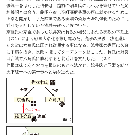
会社情報
張統一をはたした信長は、越前の朝倉氏の元へ身を寄せていた足
利義昭と出会う。義昭を奉じ室町幕府将軍の座に就かせるために
登録票
上洛を開始し、また隣国である美濃の斎藤氏牽制強化のために北
近江を支配していた浅井長政へと近づいた。
旅行業約款・条件書
京極氏の家臣であった浅井家は長政の祖父にあたる亮政の下剋上
（図1）により戦国大名化を推し進めた。亮政の没後、跡を継い
お問い合わせ
だ久政は六角氏に圧され従属する事になる。浅井家の家臣は久政
に不満を抱き、長政を擁してクーデターを起こした。長政は野良
田合戦で六角氏に勝利すると北近江を支配した。（図2）
信長は妹であるお市を長政のもとへ嫁がせ、浅井氏と同盟を結び
天下統一への第一歩へと駒を進めた。