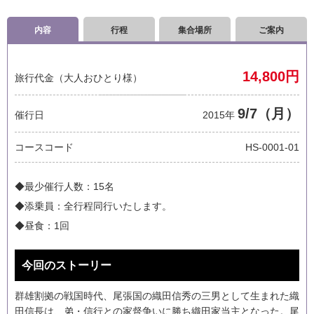
ご案内
内容
行程
集合場所
ご案内
マイページの使い方
サイトの利用方法
14,800円
旅行代金（大人おひとり様）
お支払方法
9/7（月）
催行日
2015年
同意書（20歳未満の方）
コースコード
HS-0001-01
ご利用の諸注意
◆最少催行人数：15名
よくある質問
◆添乗員：全行程同行いたします。
◆昼食：1回
ご旅行の流れ
今回のストーリー
会社案内
群雄割拠の戦国時代、尾張国の織田信秀の三男として生まれた織
田信長は、弟・信行との家督争いに勝ち織田家当主となった。尾