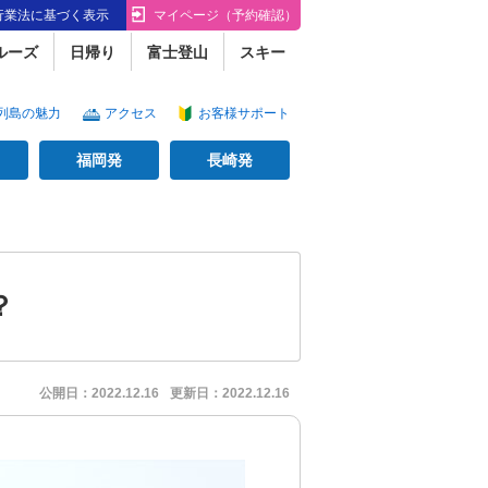
行業法に基づく表示
マイページ（予約確認）
ルーズ
日帰り
富士登山
スキー
列島の魅力
アクセス
お客様サポート
福岡発
長崎発
？
公開日：
2022.12.16
更新日：
2022.12.16