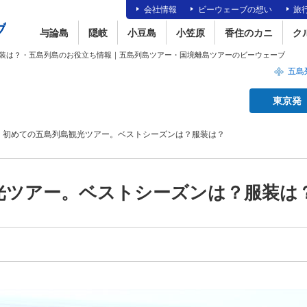
会社情報
ビーウェーブの想い
旅
与論島
隠岐
小豆島
小笠原
香住のカニ
ク
装は？・五島列島のお役立ち情報｜五島列島ツアー・国境離島ツアーのビーウェーブ
五島
東京発
初めての五島列島観光ツアー。ベストシーズンは？服装は？
光ツアー。ベストシーズンは？服装は