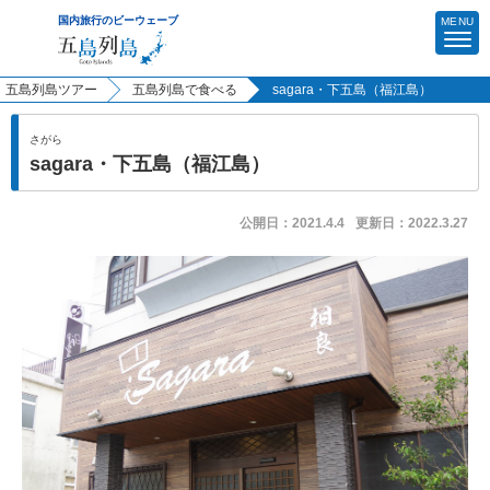
MENU
五島列島ツアー
五島列島で食べる
sagara・下五島（福江島）
ビーウェーブTOP
さがら
sagara・下五島（福江島）
マイページ（予約確認・決済）
公開日：
2021.4.4
更新日：
2022.3.27
五島列島ツアー
出発地を選ぶ
東京発
福岡発
長崎発