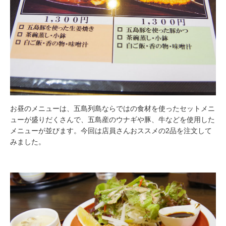
ご利用の諸注意
よくある質問
ご旅行の流れ
会社案内
お昼のメニューは、五島列島ならではの食材を使ったセットメニ
ューが盛りだくさんで、五島産のウナギや豚、牛などを使用した
会社情報
メニューが並びます。今回は店員さんおススメの2品を注文して
みました。
登録票
旅行業約款・条件書
お問い合わせ