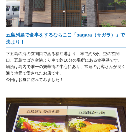
五島列島ってどんなところ？
五島列島の魅力
五島列島のアクセス
五島列島で食事をするならここ「sagara（サガラ）」で
決まり！
五島列島に泊まる
下五島の海の玄関口である福江港より、車で約5分。空の玄関
モデルコース
口、五島つばき空港より車で約10分の場所にある食事処です。
場所は島内で唯一の繁華街の中心にあり、常連のお客さんが良く
ご案内
通う地元で愛されたお店です。
今回はお昼に訪れてみました！
マイページの使い方
サイトの利用方法
お支払方法
同意書（20歳未満の方）