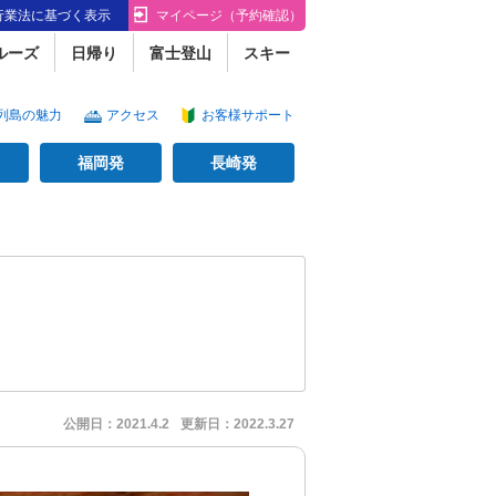
行業法に基づく表示
マイページ（予約確認）
ルーズ
日帰り
富士登山
スキー
列島の魅力
アクセス
お客様サポート
福岡発
長崎発
公開日：
2021.4.2
更新日：
2022.3.27