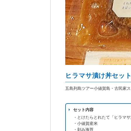
ヒラマサ漬け丼セッ
五島列島ツアー小値賀島・古民家ス
セット内容
・とけたらとれたて「ヒラマサ
・小値賀産米
・刻み海苔