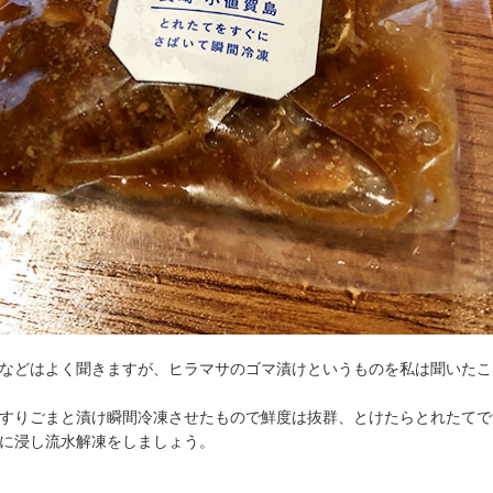
などはよく聞きますが、ヒラマサのゴマ漬けというものを私は聞いたこ
すりごまと漬け瞬間冷凍させたもので鮮度は抜群、とけたらとれたてで
に浸し流水解凍をしましょう。
。