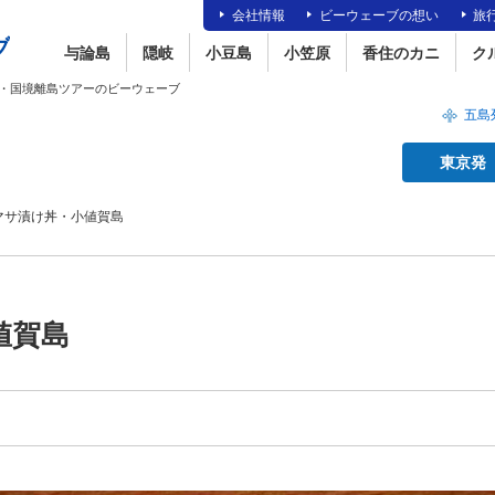
会社情報
ビーウェーブの想い
旅
与論島
隠岐
小豆島
小笠原
香住のカニ
ク
・国境離島ツアーのビーウェーブ
五島
東京発
マサ漬け丼・小値賀島
値賀島