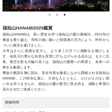
福知山HANABI2025鑑賞
福知山HANABIは、長い歴史を持つ福知山の夏の風物詩。2013年の
事故を乗り越え、市民の強い願いと関係者の尽力により、昨年から
ついに復活を遂げました。
今年はさらに規模を拡大し、より多くの方々に感動をお届けしま
す。由良川の豊かな自然を背景に打ち上げられる花火は、まさに圧
巻。夜空を彩る大輪の花々は、福知山の復興への希望と、未来への
輝きを象徴します。
事故の教訓を胸に刻み、安全対策を徹底しながら開催される福知山
HANABI。この特別な夜に、大切な人とともに、かけがえのない思
い出を作りませんか。福知山の夏の夜空に咲き誇る、感動と希望の
花火をぜひご体感ください。
開催時間