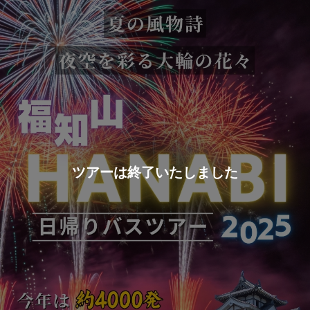
クルーズ
島旅シリーズから選ぶ
小笠原（東京）
伊豆諸島（東京）
小豆島（香川）
隠岐島（島根）
壱岐・対馬（長崎）
五島列島（長崎）
甑島（鹿児島）
奄美群島（鹿児島）