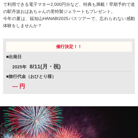
信州観光
で利用できる電子マネー2,000円分など、特典も満載！早期予約で道
の駅丹波おばあちゃんの里特製ジェラートもプレゼント。
歴史の旅
今年の夏は、福知山HANABI2025バスツアーで、忘れられない感動
体験をしませんか？
スキーツアー
催行決定！！
会社情報
■出発日
お客様サポート
8/11(月・祝)
2025年
■旅行代金（おひとり様）
ビーウェーブの想い
---
円