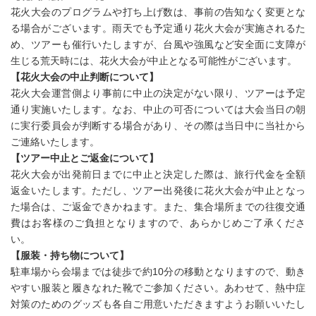
花火大会のプログラムや打ち上げ数は、事前の告知なく変更とな
る場合がございます。雨天でも予定通り花火大会が実施されるた
め、ツアーも催行いたしますが、台風や強風など安全面に支障が
生じる荒天時には、花火大会が中止となる可能性がございます。
【花火大会の中止判断について】
花火大会運営側より事前に中止の決定がない限り、ツアーは予定
通り実施いたします。なお、中止の可否については大会当日の朝
に実行委員会が判断する場合があり、その際は当日中に当社から
ご連絡いたします。
【ツアー中止とご返金について】
花火大会が出発前日までに中止と決定した際は、旅行代金を全額
返金いたします。ただし、ツアー出発後に花火大会が中止となっ
た場合は、ご返金できかねます。また、集合場所までの往復交通
費はお客様のご負担となりますので、あらかじめご了承くださ
い。
【服装・持ち物について】
駐車場から会場までは徒歩で約10分の移動となりますので、動き
やすい服装と履きなれた靴でご参加ください。あわせて、熱中症
対策のためのグッズも各自ご用意いただきますようお願いいたし