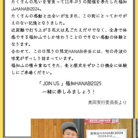
たくさんの思いを背負って11年ぶりの開催を果たした福知
山HANABI2024。
たくさんの感動と出会いが生まれ、この街にとってかけが
えのない記憶となりました。
近距離で打ち上がる花火は見ごたえだけでなく、全身で体
感できる福知山でしか味わうことのできない感動の体験と
なります。
合わせて、この日限りの限定HANABI弁当には、旬の丹波の
味覚がぎっしり詰まっています。
福知山の積み重ねてきた、食と歴史をぜひこの機会に体験
しにご来場ください。
「 JOIN US 」福知HANABI2025
一緒に楽しみましょう！
奥田実行委員長より