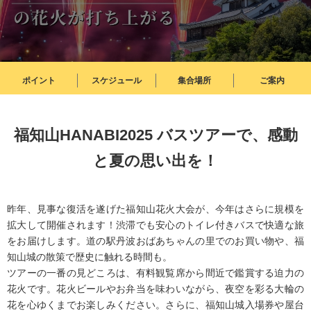
与論島（鹿児島）
沖縄
ポイント
スケジュール
集合場所
ご案内
テーマから選ぶ
香住のカニ（兵庫）
福知山HANABI2025 バスツアーで、感動
高知
と夏の思い出を！
南紀白浜（和歌山）
昨年、見事な復活を遂げた福知山花火大会が、今年はさらに規模を
ディズニー
拡大して開催されます！渋滞でも安心のトイレ付きバスで快適な旅
をお届けします。道の駅丹波おばあちゃんの里でのお買い物や、福
USJ
知山城の散策で歴史に触れる時間も。
ツアーの一番の見どころは、有料観覧席から間近で鑑賞する迫力の
テーマパーク
花火です。花火ビールやお弁当を味わいながら、夜空を彩る大輪の
花を心ゆくまでお楽しみください。さらに、福知山城入場券や屋台