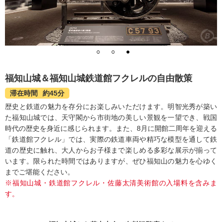
福知山城＆福知山城鉄道館フクレルの自由散策
滞在時間
約45分
歴史と鉄道の魅力を存分にお楽しみいただけます。明智光秀が築い
た福知山城では、天守閣から市街地の美しい景観を一望でき、戦国
時代の歴史を身近に感じられます。また、8月に開館二周年を迎える
「鉄道館フクレル」では、実際の鉄道車両や精巧な模型を通して鉄
道の歴史に触れ、大人からお子様まで楽しめる多彩な展示が揃って
います。限られた時間ではありますが、ぜひ福知山の魅力を心ゆく
までご堪能ください。
※福知山城・鉄道館フクレル・佐藤太清美術館の入場料を含みま
す。