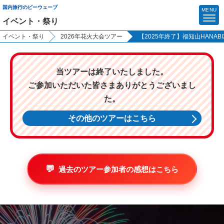
国内旅行のビーウェーブ
MENU
イベント・祭り
イベント・祭り
2026年花火大会ツアー
【2025年終了】福知山HANAB
マイページ
当ツアーは終了いたしました。
ご参加いただいた皆さまありがとうございまし
ビーウェーブTOP
た。
特設サイトから選ぶ
その他のツアーはこちら
今行ける能登 団体旅行応援キャンペーン
富士登山
過去のツアー参加者の感想はこちら
日帰り美食ツアー
イベント・祭り